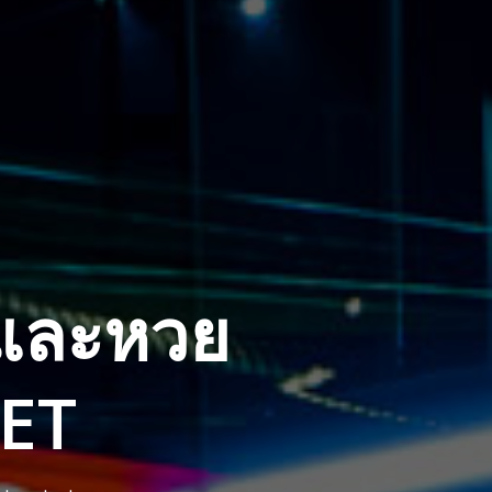
 และหวย
BET