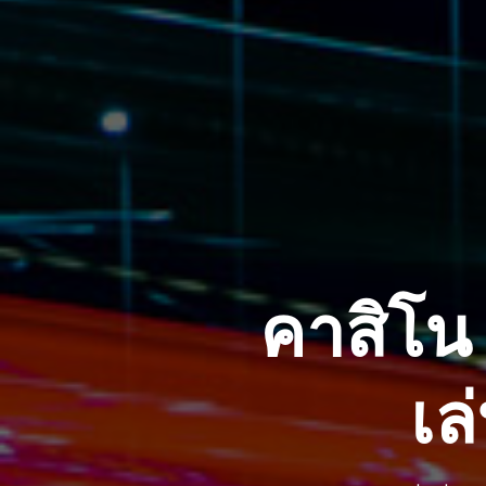
คาสิโน
เล